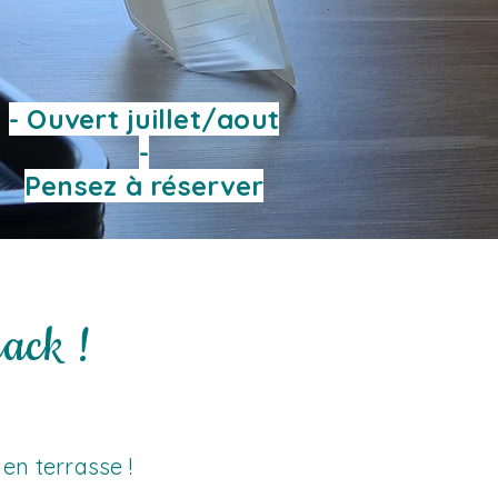
- Ouvert juillet/aout
-
Pensez à réserver
ack !
n terrasse !