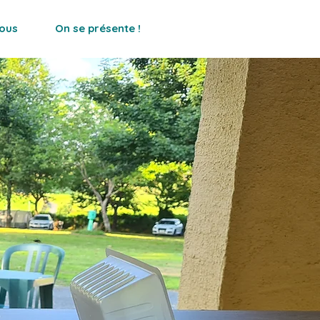
ous
On se présente !