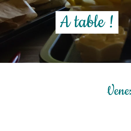
A table !
Venez
Au menu
Planches apéritives