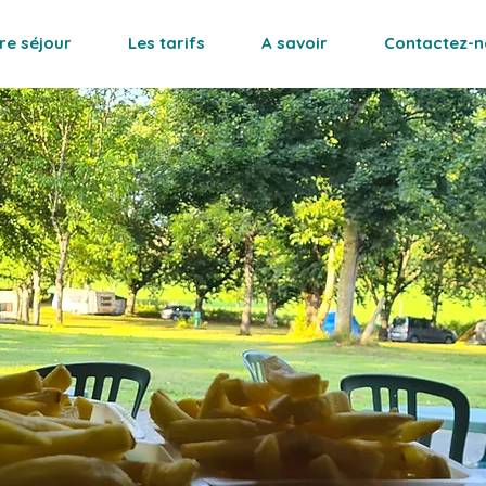
re séjour
Les tarifs
A savoir
Contactez-n